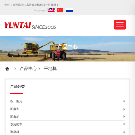
您好，欢迎访问山东运泰机械有限公司官网！
language
产品中心
>
产品中心
>
平地机
产品分类
犁、耙片
圆盘犁
圆盘耙
农用拖车
割草机