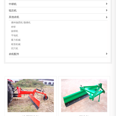
中耕机
辊压机
其他农机
播种施肥机/撒播机
铧犁
旋耕机
平地机
蓄力机械
根茎机械
挖穴机
农机配件