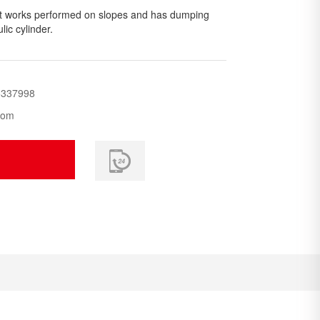
ist works performed on slopes and has dumping
ic cylinder.
5337998
com