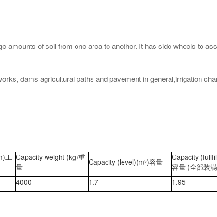
large amounts of soil from one area to another. It has side wheels to
works, dams agricultural paths and pavement in general,irrigation chann
mm)工
Capacity weight (kg)重
Capacity (fullfi
Capacity (level)(m³)容量
量
容量 (全部装满
4000
1.7
1.95