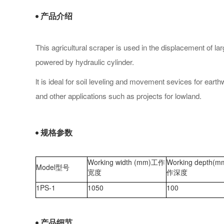
产品介绍
This agricultural scraper is used in the displacement of 
powered by hydraulic cylinder.
lt is ideal for soil leveling and movement sevices for earth
and other applications such as projects for lowland.
规格参数
Working width (mm)工作
Working depth(
Model型号
宽度
作深度
1PS-1
1050
100
产品细节