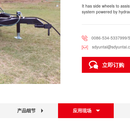
It has side wheels to ass
system powered by hydraul
0086-534-5337999/
sdyuntai@sdyuntai.
立即订购
产品细节
应用现场