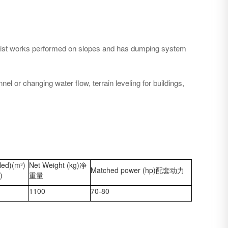
 assist works performed on slopes and has dumping system
el or changing water flow, terrain leveling for buildings,
lled)(m³)
Net Weight (kg)净
Matched power (hp)配套动力
)
重量
1100
70-80