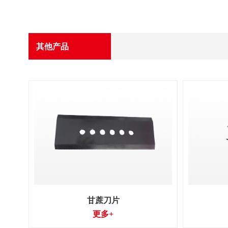
其他产品
甘蔗刀片
更多+