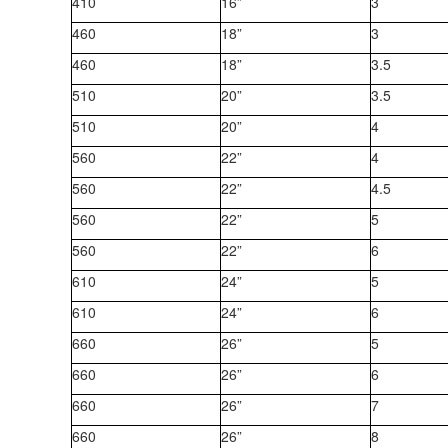
410
16”
3
460
18”
3
460
18”
3.5
510
20”
3.5
510
20”
4
560
22”
4
560
22”
4.5
560
22”
5
560
22”
6
610
24”
5
610
24”
6
660
26”
5
660
26”
6
660
26”
7
660
26”
8