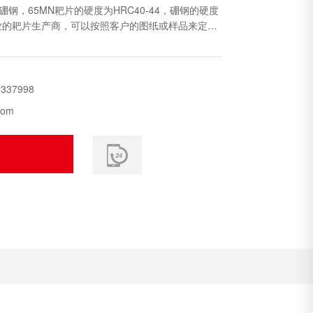
硼钢，65MN耙片的硬度为HRC40-44，硼钢的硬度
为专业的耙片生产商，可以按照客户的图纸或样品来定
5337998
com