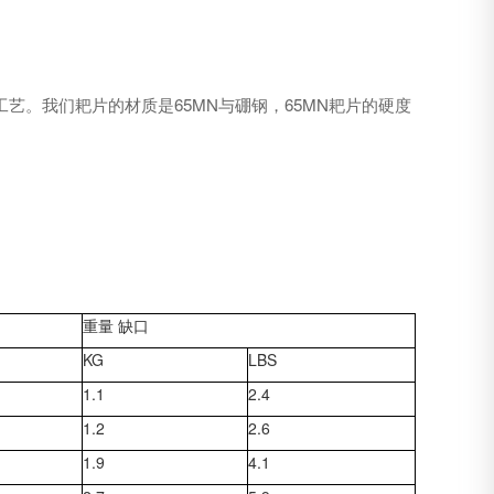
。我们耙片的材质是65MN与硼钢，65MN耙片的硬度
重量 缺口
KG
LBS
1.1
2.4
1.2
2.6
1.9
4.1