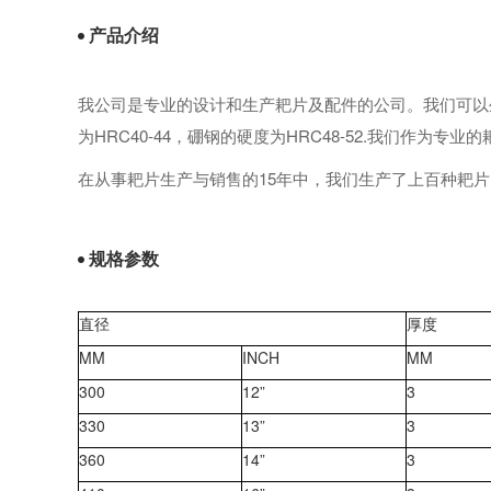
产品介绍
我公司是专业的设计和生产耙片及配件的公司。我们可以生
为HRC40-44，硼钢的硬度为HRC48-52.我们作为
在从事耙片生产与销售的15年中，我们生产了上百种耙
规格参数
直径
厚度
MM
INCH
MM
300
12”
3
330
13”
3
360
14”
3