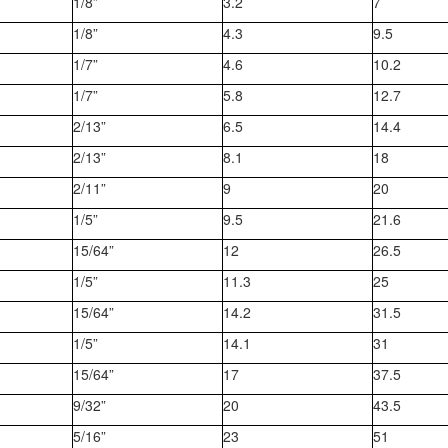
1/8”
3.2
7
1/8”
4.3
9.5
1/7”
4.6
10.2
1/7”
5.8
12.7
2/13”
6.5
14.4
2/13”
8.1
18
2/11”
9
20
1/5”
9.5
21.6
15/64”
12
26.5
1/5”
11.3
25
15/64”
14.2
31.5
1/5”
14.1
31
15/64”
17
37.5
9/32”
20
43.5
5/16”
23
51