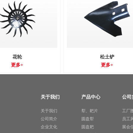
花轮
松土铲
更多+
更多+
关于我们
产品中心
公司
关于我们
犁、耙片
工厂
公司简介
圆盘犁
员工
企业文化
圆盘耙
展会