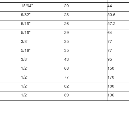
15/64”
20
44
9/32”
23
50.6
5/16”
26
57.2
5/16”
29
64
3/8”
35
77
5/16”
35
77
3/8”
43
95
1/2”
68
150
1/2”
77
170
1/2”
82
180
1/2”
89
196