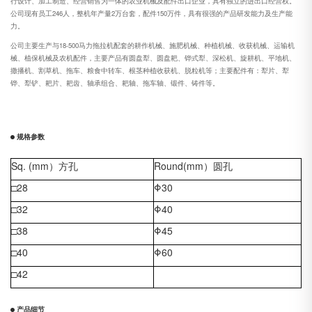
行设计、加工制造、经营销售为一体的农业机械及配件出口企业，具有独立的进出口经营权。
公司现有员工246人，整机年产量2万台套，配件150万件，具有很强的产品研发能力及生产能
力。
公司主要生产与18-500马力拖拉机配套的耕作机械、施肥机械、种植机械、收获机械、运输机
械、植保机械及农机配件，主要产品有圆盘犁、圆盘耙、铧式犁、深松机、旋耕机、平地机、
撒播机、割草机、拖车、粮食中转车、根茎种植收获机、脱粒机等；主要配件有：犁片、犁
铧、犁铲、耙片、耙齿、轴承组合、耙轴、拖车轴、锻件、铸件等。
规格参数
Sq. (mm
）
方孔
Round(mm
）
圆孔
□28
Φ30
□32
Φ40
□38
Φ45
□40
Φ60
□42
产品细节