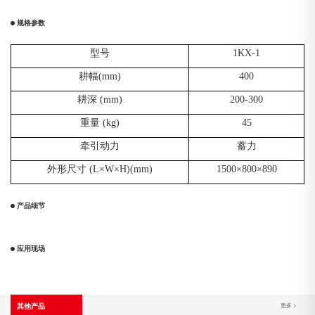
规格参数
型号
1KX-1
耕幅(mm)
400
耕深 (mm)
200-300
重量 (kg)
45
牵引动力
蓄力
外形尺寸 (L×W×H)(mm)
1500×800×890
产品细节
应用现场
其他产品
更多 >