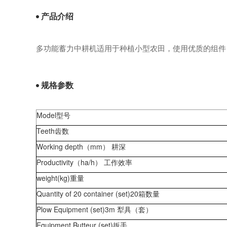
产品介绍
多功能蓄力中耕机适用于种植小型农田，使用优质的组件
规格参数
Model型号
Teeth齿数
Working depth
（
mm
）
耕深
Productivity
（
ha/h
）
工作效率
weight(kg)重量
Quantity of 20 container (set)20箱数量
Plow Equipment (set)3m 犁具（套）
Equipment Butteur (set)扳手