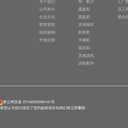
关于我们
犁、耙片
工厂
公司简介
圆盘犁
员工
企业文化
圆盘耙
展会
荣誉资质
农用拖车
组织架构
割草机
市场分部
中耕机
辊压机
其他农机
农机配件
鲁公网安备 37142502000141号
果您认为我们侵犯了您的版权请告知我们将立即删除