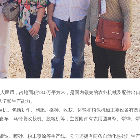
元人民币，占地面积13.5万平方米，是国内领先的农业机械及配件出
队伍和生产能力。
拖拉机。包括耕作、施肥、播种、收获、运输和植保机械主要设备有圆
食车、马铃薯收获机、脱粒机等，主要附件有农用圆盘犁、犁铧、犁
锻造、喷砂、粉末喷涂等生产线。公司还拥有两条自动化热处理生产