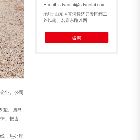
E-mail: sdyuntai@sdyuntai.com
地址: 山东省齐河经济开发区纬二
路以南、名嘉东路以西
咨询
口企业。公司
盘犁、圆盘
铲、耙齿、
线，热处理